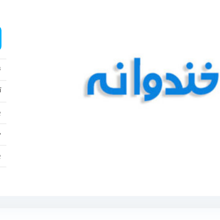
ت
آ
پ
ح
پ