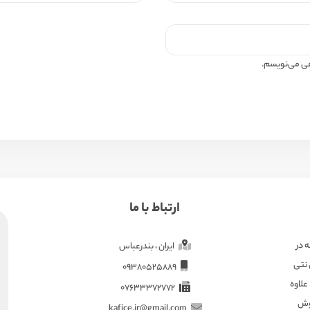
اهی می‌نویسم.
ارتباط با ما
ته در
ایران ، بندرعباس
 نتی
09380525889
علاوه
07633372772
هوش
kafice.ir@gmail.com