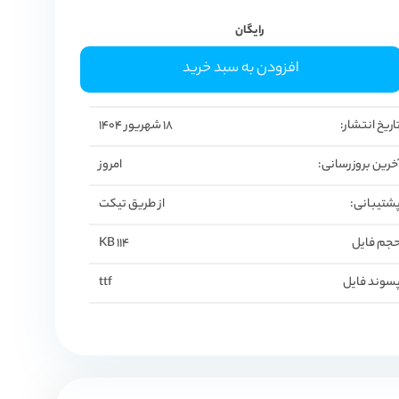
رایگان
افزودن به سبد خرید
اریخ انتشار:
18 شهریور 1404
خرین بروزرسانی:
امروز
شتیبانی:
از طریق تیکت
جم فایل
114 KB
سوند فایل
ttf