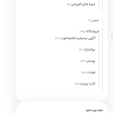
محصول
دوره های آموزشی
6
6
محصول
درس
1
1
محصولات
فروشگاه
215
215
محصول
آگهی ترحیم و اعلامیه فوت
20
20
محصول
بوکمارک
3
3
محصول
پوستر
130
130
محصول
فونت
50
50
محصول
کارت ویزیت
12
12
محصول
فیلتر نوع دانلود