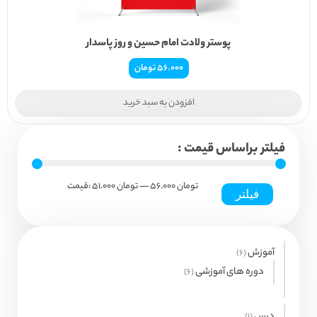
پوستر ولادت امام حسین و روز پاسدار
56.000
تومان
افزودن به سبد خرید
فیلتر براساس قیمت :
56.000 تومان
حداکثر
حداقل
—
51.000 تومان
قیمت:
فیلتر
قیمت
قیمت
آموزش
6
6
محصول
دوره های آموزشی
6
6
محصول
درس
1