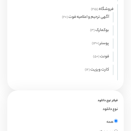
محصولات
فروشگاه
215
215
محصول
آگهی ترحیم و اعلامیه فوت
20
20
محصول
بوکمارک
3
3
محصول
پوستر
130
130
محصول
فونت
50
50
محصول
کارت ویزیت
12
12
محصول
فیلتر نوع دانلود
نوع دانلود
همه