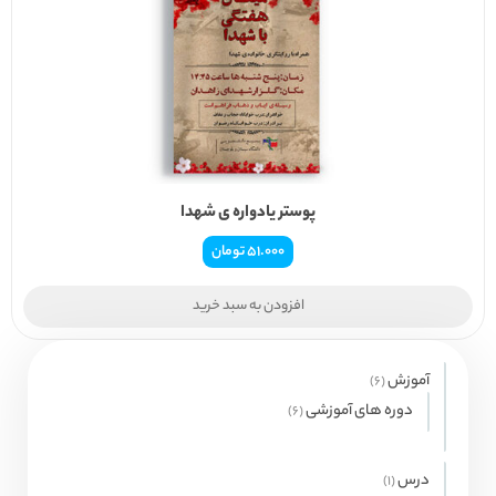
پوستر یادواره ی شهدا
51.000
تومان
افزودن به سبد خرید
آموزش
6
6
محصول
دوره های آموزشی
6
6
محصول
درس
1
1