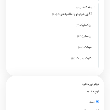
محصولات
فروشگاه
215
215
محصول
آگهی ترحیم و اعلامیه فوت
20
20
محصول
بوکمارک
3
3
محصول
پوستر
130
130
محصول
فونت
50
50
محصول
کارت ویزیت
12
12
محصول
فیلتر نوع دانلود
نوع دانلود
همه