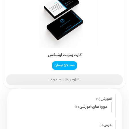
کارت ویزیت اونیکس
57.000
تومان
افزودن به سبد خرید
آموزش
6
6
محصول
دوره های آموزشی
6
6
محصول
درس
1
1