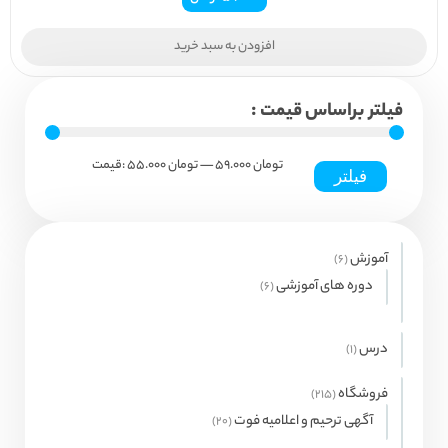
افزودن به سبد خرید
فیلتر براساس قیمت :
59.000 تومان
—
حداکثر
حداقل
55.000 تومان
قیمت:
فیلتر
قیمت
قیمت
آموزش
6
6
محصول
دوره های آموزشی
6
6
محصول
درس
1
1
محصولات
فروشگاه
215
215
محصول
آگهی ترحیم و اعلامیه فوت
20
20
محصول