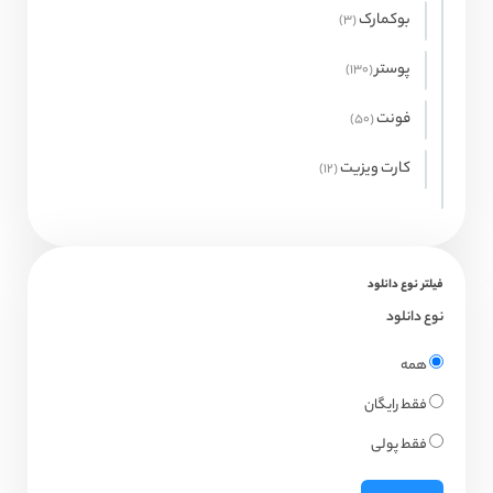
بوکمارک
3
3
محصول
پوستر
130
130
محصول
فونت
50
50
محصول
کارت ویزیت
12
12
محصول
فیلتر نوع دانلود
نوع دانلود
همه
فقط رایگان
فقط پولی