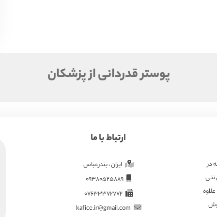
پوستر قدردانی از پزشکان
ارتباط با ما
ته در
ایران ، بندرعباس
 نتی
09380525889
علاوه
07633372772
هوش
kafice.ir@gmail.com