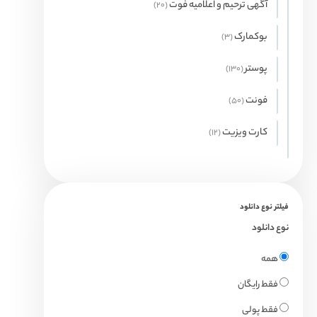
آگهی ترحیم و اعلامیه فوت
20
20
محصول
بوکمارک
3
3
محصول
پوستر
130
130
محصول
فونت
50
50
محصول
کارت ویزیت
12
12
محصول
فیلتر نوع دانلود
نوع دانلود
همه
فقط رایگان
فقط پولی