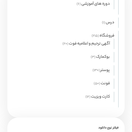
محصول
دوره های آموزشی
6
6
محصول
درس
1
1
محصولات
فروشگاه
215
215
محصول
آگهی ترحیم و اعلامیه فوت
20
20
محصول
بوکمارک
3
3
محصول
پوستر
130
130
محصول
فونت
50
50
محصول
کارت ویزیت
12
12
محصول
فیلتر نوع دانلود