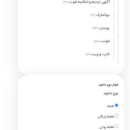
آگهی ترحیم و اعلامیه فوت
20
20
محصول
بوکمارک
3
3
محصول
پوستر
130
130
محصول
فونت
50
50
محصول
کارت ویزیت
12
12
محصول
فیلتر نوع دانلود
نوع دانلود
همه
فقط رایگان
فقط پولی