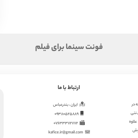
فونت سینما برای فیلم
ارتباط با ما
ته در
ایران ، بندرعباس
 نتی
09380525889
علاوه
07633372772
هوش
kafice.ir@gmail.com