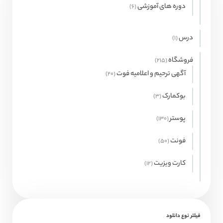
محصول
دوره های آموزشی
6
6
محصول
درس
1
1
محصولات
فروشگاه
215
215
محصول
آگهی ترحیم و اعلامیه فوت
20
20
محصول
بوکمارک
3
3
محصول
پوستر
130
130
محصول
فونت
50
50
محصول
کارت ویزیت
12
12
محصول
فیلتر نوع دانلود