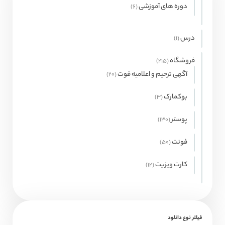
محصول
دوره های آموزشی
6
6
محصول
درس
1
1
محصولات
فروشگاه
215
215
محصول
آگهی ترحیم و اعلامیه فوت
20
20
محصول
بوکمارک
3
3
محصول
پوستر
130
130
محصول
فونت
50
50
محصول
کارت ویزیت
12
12
محصول
فیلتر نوع دانلود