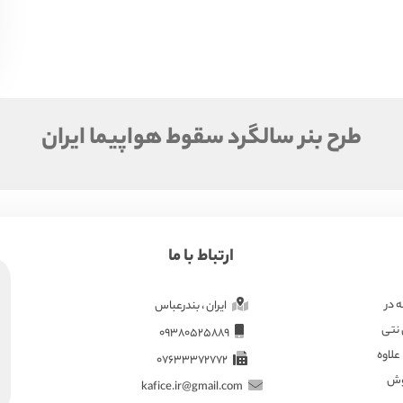
طرح بنر سالگرد سقوط هواپیما ایران
ارتباط با ما
ته در
ایران ، بندرعباس
 نتی
09380525889
علاوه
07633372772
هوش
kafice.ir@gmail.com