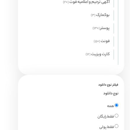
آگهی ترحیم و اعلامیه فوت
20
20
محصول
بوکمارک
3
3
محصول
پوستر
130
130
محصول
فونت
50
50
محصول
کارت ویزیت
12
12
محصول
فیلتر نوع دانلود
نوع دانلود
همه
فقط رایگان
فقط پولی