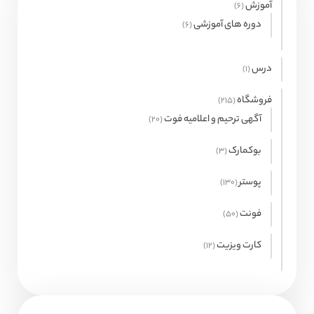
آموزش
6
6
محصول
دوره های آموزشی
6
6
محصول
درس
1
1
محصولات
فروشگاه
215
215
محصول
آگهی ترحیم و اعلامیه فوت
20
20
محصول
بوکمارک
3
3
محصول
پوستر
130
130
محصول
فونت
50
50
محصول
کارت ویزیت
12
12
محصول