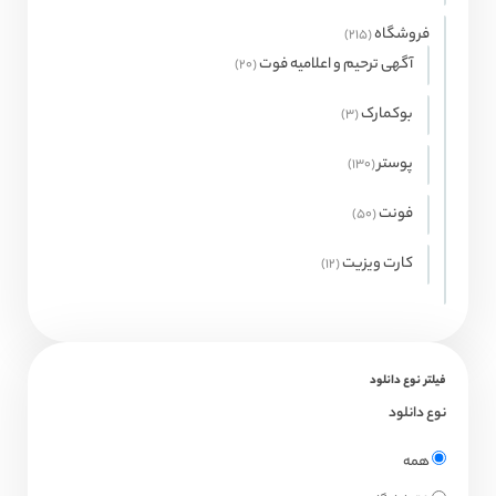
محصولات
فروشگاه
215
215
محصول
آگهی ترحیم و اعلامیه فوت
20
20
محصول
بوکمارک
3
3
محصول
پوستر
130
130
محصول
فونت
50
50
محصول
کارت ویزیت
12
12
محصول
فیلتر نوع دانلود
نوع دانلود
همه