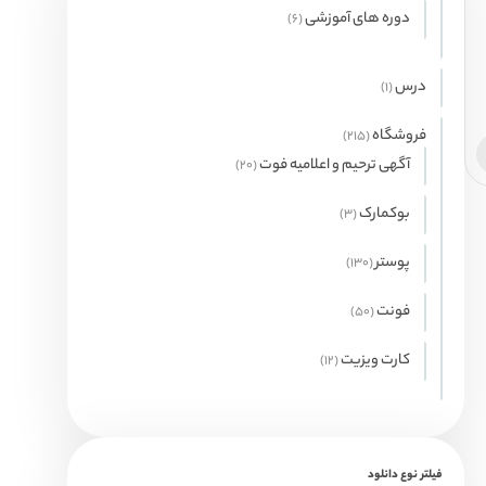
محصول
دوره های آموزشی
6
6
محصول
درس
1
1
محصولات
فروشگاه
215
215
محصول
آگهی ترحیم و اعلامیه فوت
20
20
محصول
بوکمارک
3
3
محصول
پوستر
130
130
محصول
فونت
50
50
محصول
کارت ویزیت
12
12
محصول
فیلتر نوع دانلود