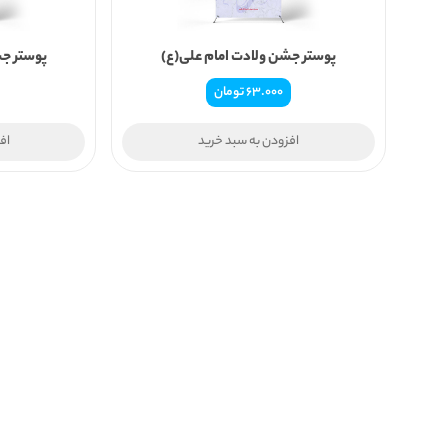
پوستر جشن ولادت امام علی(ع)
پوستر جش
63.000
تومان
افزودن به سبد خرید
اف