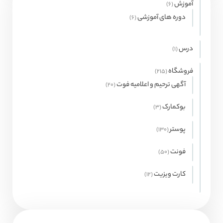
آموزش
6
6
محصول
دوره های آموزشی
6
6
محصول
درس
1
1
محصولات
فروشگاه
215
215
محصول
آگهی ترحیم و اعلامیه فوت
20
20
محصول
بوکمارک
3
3
محصول
پوستر
130
130
محصول
فونت
50
50
محصول
کارت ویزیت
12
12
محصول