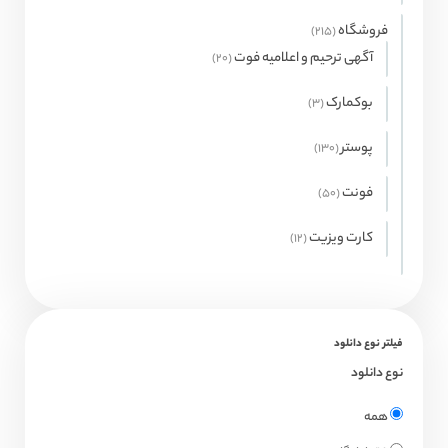
محصولات
فروشگاه
215
215
محصول
آگهی ترحیم و اعلامیه فوت
20
20
محصول
بوکمارک
3
3
محصول
پوستر
130
130
محصول
فونت
50
50
محصول
کارت ویزیت
12
12
محصول
فیلتر نوع دانلود
نوع دانلود
همه