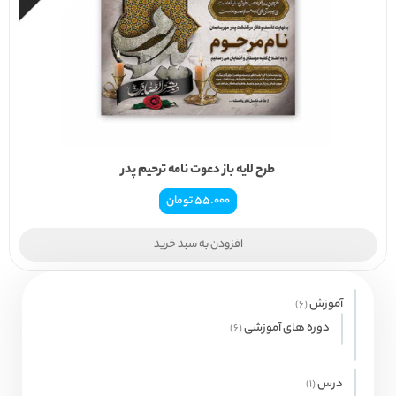
طرح لایه باز دعوت نامه ترحیم پدر
55.000
تومان
افزودن به سبد خرید
آموزش
6
6
محصول
دوره های آموزشی
6
6
محصول
درس
1
1